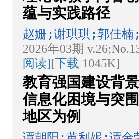
蕴与实践路径
赵姗;谢琪琪;郭佳楠
2026年03期 v.26;No.1
阅读]
[
下载
1045K]
教育强国建设背
信息化困境与突
地区为例
谭朝阳;黄利妮;谭金